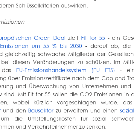
ren Schlüsselkriterien auswirken.
missionen
uropäischen Green Deal
 zielt 
Fit for 55
Emissionen um 55 % bis 2030
 - darauf ab, die 
d gleichzeitig schwache Mitglieder der Gesellscha
bei diesen Veränderungen zu schützen. Im Mittel
t das 
EU-Emissionshandelssystem (EU ETS)
 - ein
ung über Emissionszertifikate nach dem Cap-and-Trade
lierung und Überwachung von Unternehmen und Ind
v sind. Mit Fit for 55 sollen die CO2-Emissionen in d
r
 und den 
Bausektor
 zu erweitern und einen 
sozia
, um die Umstellungskosten für sozial schwach
ehmen und Verkehrsteilnehmer zu senken. 