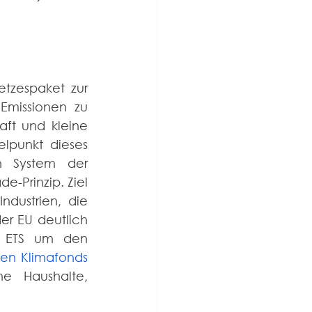
 - ein Gesetzespaket zur 
Emissionen zu 
ft und kleine 
punkt dieses 
 System der 
-Prinzip. Ziel 
ustrien, die 
er EU deutlich 
gesenkt werden, wobei kürzlich vorgeschlagen wurde, das ETS um den 
len Klimafonds
e Haushalte, 