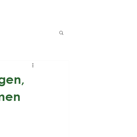
gen,
mmen