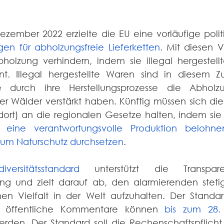
ezember 2022 erzielte die EU eine vorläufige polit
en für abholzungsfreie Lieferketten
. Mit diesen Vo
holzung verhindern, indem sie illegal hergestel
nt. Illegal hergestellte Waren sind in diesem 
e durch ihre Herstellungsprozesse die Abholz
r Wälder verstärkt haben. Künftig müssen sich di
r eine verantwortungsvolle Produktion belohn
m Naturschutz durchsetzen
.
diversitätsstandard
 unterstützt die Transpar
tung und zielt darauf ab, den alarmierenden stet
hen Vielfalt in der Welt aufzuhalten. Der Standard
nd öffentliche Kommentare können 
bis zum 28.
erden. Der Standard soll die Rechenschaftspflicht 