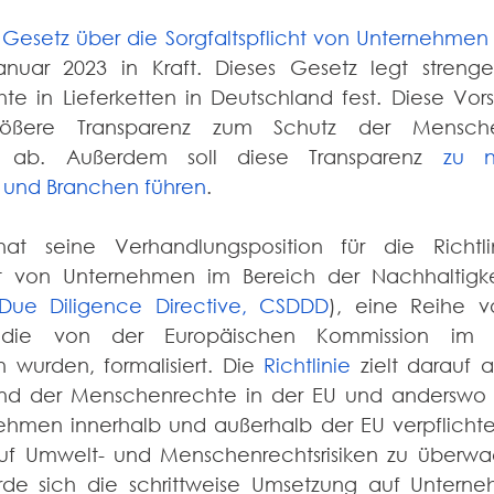
Gesetz über die Sorgfaltspflicht von Unternehmen i
nuar 2023 in Kraft. Dieses Gesetz legt strenge
 in Lieferketten in Deutschland fest. Diese Vorsc
ößere Transparenz zum Schutz der Mensche
r ab. Außerdem soll diese Transparenz 
zu n
n und Branchen führen
.  
at seine Verhandlungsposition für die Richtli
cht von Unternehmen im Bereich der Nachhaltigke
y Due Diligence Directive, CSDDD
), eine Reihe v
n, die von der Europäischen Kommission im F
 wurden, formalisiert. Die 
Richtlinie
 zielt darauf 
nd der Menschenrechte in der EU und anderswo zu
hmen innerhalb und außerhalb der EU verpflichtet
auf Umwelt- und Menschenrechtsrisiken zu überwa
de sich die schrittweise Umsetzung auf Unterne