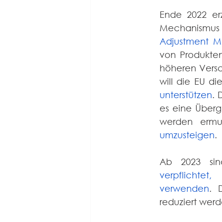
Ende 2022 erz
Mechanismus 
Adjustment 
von Produkte
höheren Versc
will die EU di
unterstützen
. 
es eine Überg
werden ermut
umzusteigen
.
verpflichte
verwenden
. 
reduziert werd