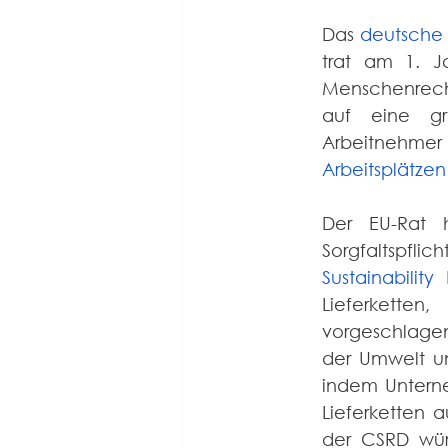
Das 
deutsche 
trat am 1. Ja
Menschenrechte
auf eine gr
Arbeitnehme
Arbeitsplätze
Der EU-Rat h
Sorgfaltspfli
Sustainabilit
Lieferkette
vorgeschlagen
der Umwelt u
indem Unterne
Lieferketten 
der CSRD wür