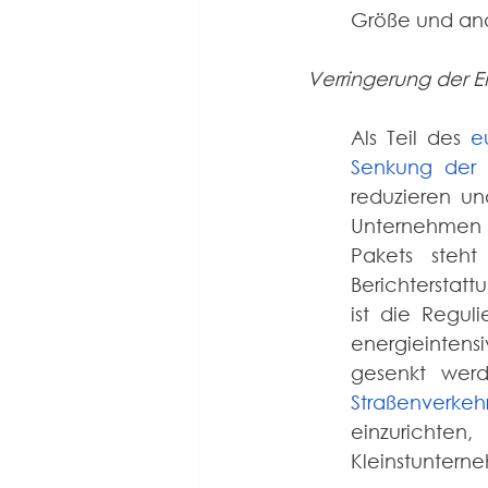
Größe und ande
Verringerung der E
Als Teil des 
e
Senkung der 
reduzieren un
Unternehmen 
Pakets steh
Berichterstatt
ist die Regu
energieintensi
Straßenverkeh
einzurichten
Kleinstuntern