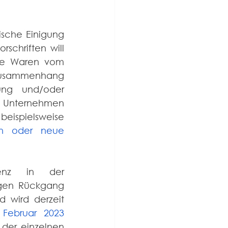
ische Einigung 
rschriften will 
lte Waren vom 
Zusammenhang 
ung und/oder 
e Unternehmen 
(je nach Standort) an die regionalen Gesetze halten, indem sie beispielsweise 
en oder neue 
enz in der 
igen Rückgang 
 wird derzeit 
 Februar 2023
der einzelnen 