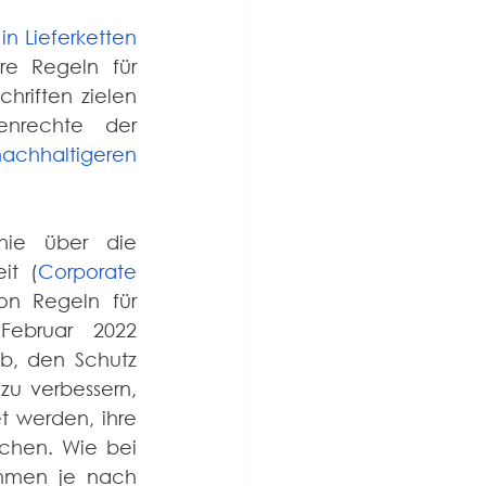
n Lieferketten
re Regeln für 
hriften zielen 
nrechte der 
achhaltigeren 
nie über die 
it (
Corporate 
on Regeln für 
ebruar 2022 
ab, den Schutz 
 verbessern, 
 werden, ihre 
chen. Wie bei 
hmen je nach 