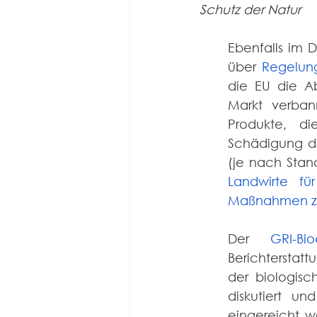
Schutz der Natur
Ebenfalls im D
über 
Regelung
die EU die Ab
Markt verban
Produkte, di
Schädigung de
Landwirte fü
Maßnahmen zu
Der 
GRI-Bio
Berichterstat
der biologisc
diskutiert u
eingereicht w