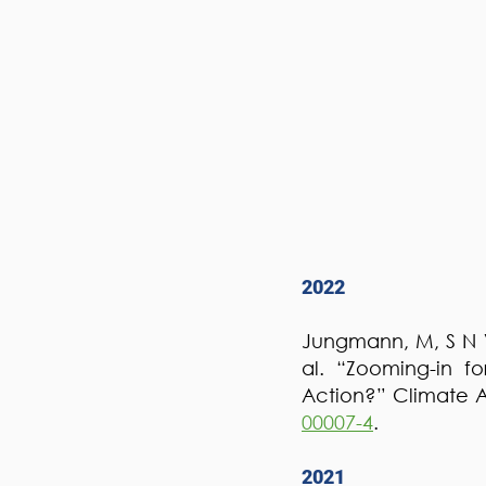
2022
Jungmann, M, S N V
al. “Zooming-in f
Action?” Climate A
00007-4
.
2021