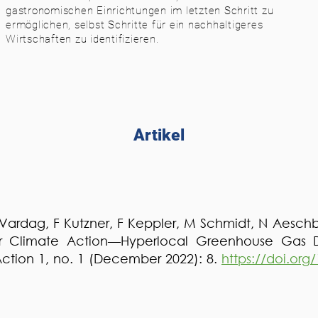
gastronomischen Einrichtungen im letzten Schritt zu
ermöglichen, selbst Schritte für ein nachhaltigeres
Wirtschaften zu identifizieren.
Artikel
ardag, F Kutzner, F Keppler, M Schmidt, N Aesch
or Climate Action—Hyperlocal Greenhouse Gas D
ction 1, no. 1 (December 2022): 8.
https://doi.org