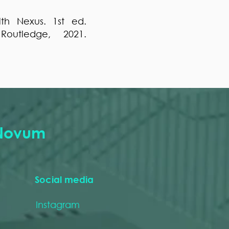
th Nexus. 1st ed.
outledge, 2021.
Novum
Social media
Instagram