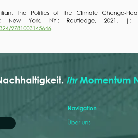
lian. The Politics of the Climate Change-Heal
 ; New York, NY : Routledge, 2021. |: R
.4324/9781003145646
.
 Nachhaltigkeit.
Ihr
Momentum 
Navigation
Über uns