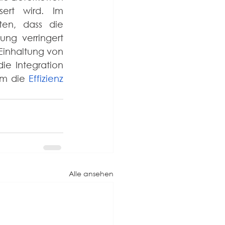
ert wird. Im 
n, dass die 
ng verringert 
inhaltung von 
e Integration 
um die 
Effizienz 
Alle ansehen