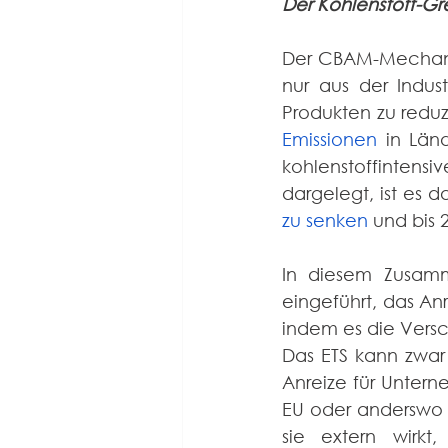
Der Kohlenstoff-G
Der CBAM-Mechanis
nur aus der Indus
Produkten zu reduzi
Emissionen
 in Län
kohlenstoffintens
dargelegt, ist es da
zu senken
 und bis 
In diesem Zusam
eingeführt, das Anr
indem es die Vers
Das ETS kann zwar
Anreize für Untern
EU oder anderswo z
sie extern wirkt