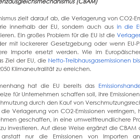
renzausgleichsmechanismus (CBAM)
mus zielt darauf ab, die Verlagerung von CO2-Emi
trie innerhalb der EU, sondern auch aus 
in die 
eren. Ein großes Problem für die EU ist die 
Verlage
der mit lockererer Gesetzgebung oder wenn EU-P
ivere Importe ersetzt werden. Wie im Europäisch
s Ziel der EU, die 
Netto-Treibhausgasemissionen bis
2050 Klimaneutralität zu erreichen.
menhang hat die EU bereits das 
Emissionshande
eize für Unternehmen schaffen soll, ihre Emissionen 
chmutzung durch den Kauf von Verschmutzungsrecht
 die Verlagerung von CO2-Emissionen verringern, h
ehmen geschaffen, in eine umweltfreundlichere Prod
u investieren. Auf diese Weise ergänzt die CBAM d
, anstatt nur die Emissionen von Importen a