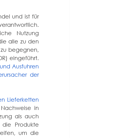
el und ist für 
rantwortlich. 
iche Nutzung 
verursacht, z. B. durch den Anbau von Soja, Rindfleisch und Palmöl, die alle zu den 
 zu begegnen, 
R) eingeführt. 
 und Ausfuhren 
rursacher der 
en Lieferketten 
 Nachweise in 
zung als auch 
die Produkte 
ifen, um die 