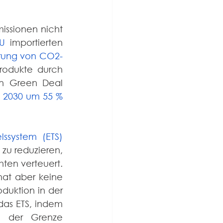
ssionen nicht 
EU
 importierten 
rung von CO2-
rodukte durch 
en Green Deal 
 2030 um 55 % 
lssystem (ETS)
zu reduzieren, 
en verteuert. 
at aber keine 
uktion in der 
as ETS, indem 
n der Grenze 