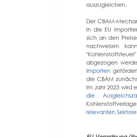
auszugleichen. 
Der CBAM-Mechanis
in die EU importie
sich an den Preis
nachweisen kann
"Kohlenstoffsteu
abgezogen werde
Importen 
geförder
die CBAM zunächst
Im Jahr 2023 wird 
die Ausgleichsz
Kohlenstoffverlag
relevanten Sektore
EU-Verordnung über