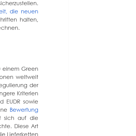
cherzustellen. 
it, die neuen 
iften halten, 
echnen.
u einem Green 
onen weltweit 
gulierung der 
gere Kriterien 
nd EUDR sowie 
ine 
Bewertung 
 sich auf die 
te. Diese Art 
 Lieferketten 