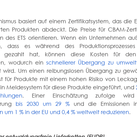
mus basiert auf einem Zertifikatsystem, das die E
rten Produkten abdeckt. Die Preise für CBAM-Zerti
en des ETS orientieren. Wenn ein Unternehmen auß
, dass es während des Produktionsprozesses 
er" gezahlt hat, können diese Kosten für den 
n, wodurch ein 
schnellerer Übergang zu umweltf
t wird. Um einen reibungslosen Übergang zu gewähr
 für Produkte mit einem hohen Risiko von Leckage
ein Meldesystem für diese Produkte eingeführt, und 
ahlungen
. Einer Einschätzung zufolge wir
erung 
bis 2030 um 29 %
 und die Emissionen 
n um 1 % in der EU und 0,4 % weltweit reduzieren
. 
 entwaldungsfreie Lieferketten (EUDR)