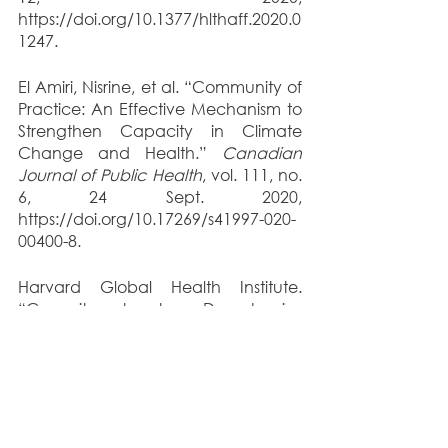
https://doi.org/10.1377/hlthaff.2020.0
1247.
El Amiri, Nisrine, et al. “Community of 
Practice: An Effective Mechanism to 
Strengthen Capacity in Climate 
Change and Health.” 
Canadian 
Journal of Public Health
, vol. 111, no. 
6, 24 Sept. 2020, 
https://doi.org/10.17269/s41997-020-
00400-8.
Harvard Global Health Institute. 
“Commitment to Decarbonize 
Health.” 
Harvard Global Health 
Institute
, 2022, 
https://globalhealth.harvard.edu/do
mains/cc-
health/projects/decarbonize/. 