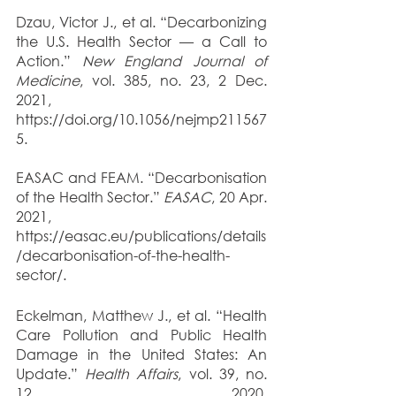
Dzau, Victor J., et al. “Decarbonizing 
the U.S. Health Sector — a Call to 
Action.” 
New England Journal of 
Medicine
, vol. 385, no. 23, 2 Dec. 
2021, 
https://doi.org/10.1056/nejmp211567
5.
EASAC and FEAM. “Decarbonisation 
of the Health Sector.” 
EASAC
, 20 Apr. 
2021, 
https://easac.eu/publications/details
/decarbonisation-of-the-health-
sector/.
Eckelman, Matthew J., et al. “Health 
Care Pollution and Public Health 
Damage in the United States: An 
Update.” 
Health Affairs
, vol. 39, no. 
12, 2020, 