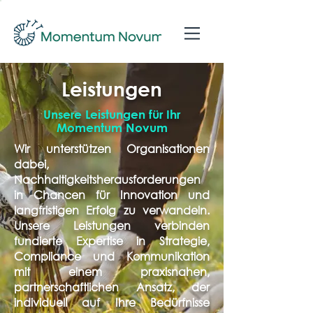
Leistungen
Unsere Leistungen für Ihr
Momentum Novum
Wir unterstützen Organisationen
dabei,
Nachhaltigkeitsherausforderungen
in Chancen für Innovation und
langfristigen Erfolg zu verwandeln.
Unsere Leistungen verbinden
fundierte Expertise in Strategie,
Compliance und Kommunikation
mit einem praxisnahen,
partnerschaftlichen Ansatz, der
individuell auf Ihre Bedürfnisse