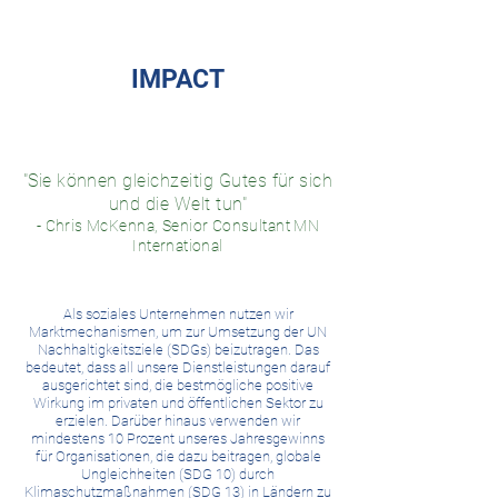
IMPACT
"Sie können gleichzeitig Gutes für sich
und die Welt tun"
- Chris McKenna, Senior Consultant MN
International
Als soziales Unternehmen nutzen wir
Marktmechanismen, um zur Umsetzung der UN
Nachhaltigkeitsziele (SDGs) beizutragen. Das
bedeutet, dass all unsere Dienstleistungen darauf
ausgerichtet sind, die bestmögliche positive
Wirkung im privaten und öffentlichen Sektor zu
erzielen. Darüber hinaus verwenden wir
mindestens 10 Prozent unseres Jahresgewinns
für Organisationen, die dazu beitragen, globale
Ungleichheiten (SDG 10) durch
Klimaschutzmaßnahmen (SDG 13) in Ländern zu