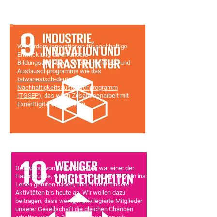
Wir fördern Innovationen für nachhaltige
Entwicklung durch unsere
Bildungsaktivitäten, wie Konferenzen und
Austauschprogramme wie das
taiwanesisch-deutsche
Nachhaltigkeitsaustauschprogramm
(TGSEP)
, das wir in Zusammenarbeit mit
ExnerDigital organisieren.
Der Abbau von Ungleichheiten war einer der
Hauptgründe, warum wir Momentum Novum ins
Leben gerufen haben, und er treibt unsere
Aktivitäten bis heute an. Wir wollen dazu
beitragen, dass weniger privilegierte Mitglieder
unserer Gesellschaft die gleichen Chancen