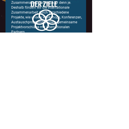
Zusammenarbeit notwendiger denn je.
Deshalb fördern wir die internationale
Zusammenarbeit durch verschiedene
Projekte, wie unsere Workshops, Konferenzen,
Austauschprogramme sowie gemeinsame
Projektvorschläge mit internationalen
Partnern.
WIR HALTEN SIE AUF DEM
LAUFENDEN MIT UNSEREN
BLOG ARTIKELN