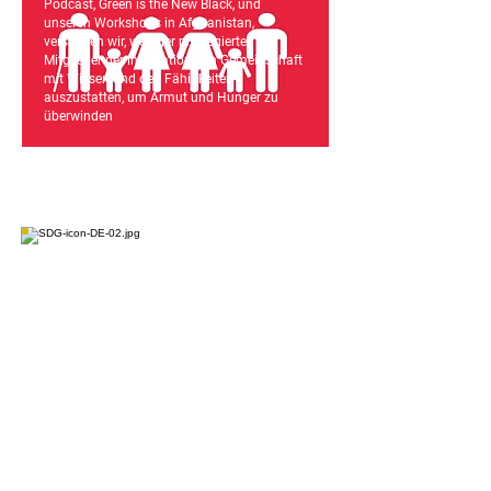
Podcast, Green is the New Black, und
unseren Workshops in Afghanistan,
versuchen wir, weniger privilegierte
Mitglieder der internationalen Gemeinschaft
mit Wissen und den Fähigkeiten
auszustatten, um Armut und Hunger zu
überwinden
Mit unseren Informations- und
Bildungsangeboten, wie z.B. unserem
Podcast, Green is the New Black, und
unseren Workshops in Afghanistan,
versuchen wir, bedürftige Mitglieder der
internationalen Gemeinschaft mit dem
Wissen und den Fähigkeiten auszustatten,
um Armut und Hunger zu überwinden.