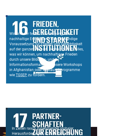
Wir sind der festen Überzeugung, dass
nachhaltige Entwicklung eine notwendige
Voraussetzung für Frieden und Gerechtigkeit
auf der ganzen Welt ist. Deshalb tun wir alles,
was wir können, um nachhaltigen Frieden
durch unsere Bildungs- und
Informationsformate, wie unsere Workshops
in Afghanistan oder Austauschprogramme
wie
TGSEP
, zu fördern.
In Zeiten rasch zunehmender globaler
Herausforderungen ist internationale