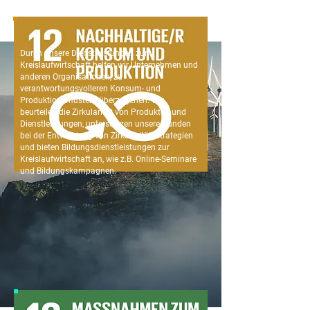
Durch unsere Dienstleistungen zur
Kreislaufwirtschaft helfen wir Unternehmen und
anderen Organisationen, zu
verantwortungsvolleren Konsum- und
Produktionsmustern überzugehen. Wir
beurteilen die Zirkularität von Produkten und
Dienstleistungen, unterstützen unsere Kunden
bei der Entwicklung von Zirkularitätsstrategien
und bieten Bildungsdienstleistungen zur
Kreislaufwirtschaft an, wie z.B. Online-Seminare
und Bildungskampagnen.