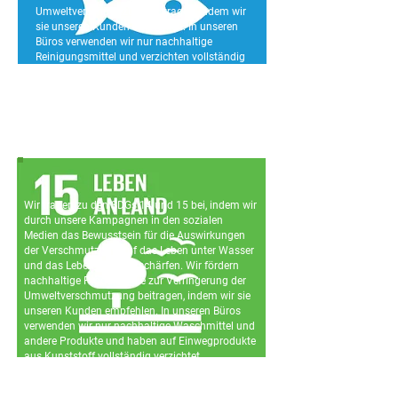
Umweltverschmutzung beitragen, indem wir
sie unseren Kunden empfehlen. In unseren
Büros verwenden wir nur nachhaltige
Reinigungsmittel und verzichten vollständig
auf Einwegprodukte aus Kunststoff.
Wir tragen zu den SDGs 14 und 15 bei, indem wir
durch unsere Kampagnen in den sozialen
Medien das Bewusstsein für die Auswirkungen
der Verschmutzung auf das Leben unter Wasser
und das Leben an Land schärfen. Wir fördern
nachhaltige Produkte, die zur Verringerung der
Umweltverschmutzung beitragen, indem wir sie
unseren Kunden empfehlen. In unseren Büros
verwenden wir nur nachhaltige Waschmittel und
andere Produkte und haben auf Einwegprodukte
aus Kunststoff vollständig verzichtet.