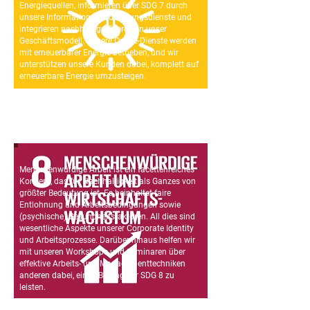
Energiequellen, informieren über SDG 7 durch
unsere Informations- und Bildungsdienste und
integrieren nachhaltige Energie in unser
Geschäftsmodell. Unsere Online-Dienste werden
mit erneuerbarer Energie betrieben, und wir
unterstützen unsere Kunden dabei, komplett auf
erneuerbare Energie umzusteigen.
Menschenwürdige Arbeit ist ein facettenreiches
Konzept, das für Nachhaltigkeit als Ganzes von
größter Bedeutung ist. Es beinhaltet faire
Entlohnung und Arbeitsbedingungen sowie
(psychische) Gesundheitsfaktoren. All dies sind
wesentliche Aspekte unserer Corporate Identity
und Arbeitsprozesse. Darüber hinaus helfen wir
mit unseren Workshops und Seminaren über
effektive Arbeits- und Managementtechniken
anderen dabei, einen Beitrag zur SDG 8 zu
leisten.