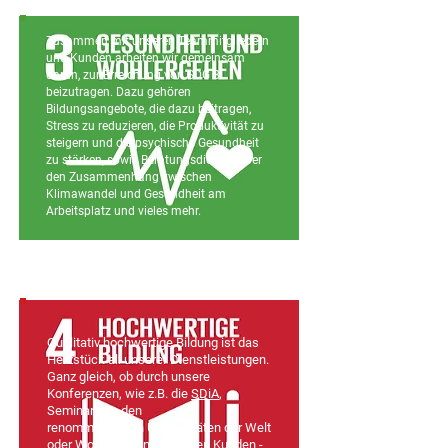
Zusammen mit unseren Teammitgliedern
und Kunden arbeiten wir gemeinsam
daran, zur Erreichung von SDG 3
beizutragen. Dazu gehören
Bildungsangebote, die dazu beitragen,
Stress zu reduzieren, die Produktivität zu
steigern und die psychische Gesundheit
zu stärken, sowie Beratungsdienste über
den Zusammenhang zwischen
Klimawandel und Gesundheit am
Arbeitsplatz und vieles mehr.
Qualitativ hochwertige Bildung ist das
Herzstück all unserer Dienstleistungen.
Ganz gleich, ob durch unsere
Konferenzen, wie z.B. die
SDiA
,
Seminare an den
renommiertesten Universitäten der Welt
oder Workshops mit unseren Kunden -