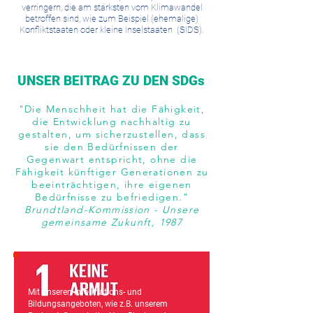
verringern, die am stärksten vom Klimawandel
betroffen sind, wie zum Beispiel (ehemalige)
Konfliktstaaten oder kleine Inselstaaten (SIDS).
UNSER BEITRAG ZU DEN SDGs
"Die Menschheit hat die Fähigkeit,
die Entwicklung nachhaltig zu
gestalten, um sicherzustellen, dass
sie den Bedürfnissen der
Gegenwart entspricht, ohne die
Fähigkeit künftiger Generationen zu
beeinträchtigen, ihre eigenen
Bedürfnisse zu befriedigen."
Brundtland-Kommission - Unsere
gemeinsame Zukunft, 1987
Mit unseren Informations- und
Bildungsangeboten, wie z.B. unserem