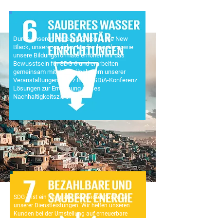
Durch unseren Podcast, Green is the New
Black, unsere sozialen Medienkanäle sowie
unsere Bildungsformate erhöhen wir das
Bewusstsein für SDG 6 und erarbeiten
gemeinsam mit den Teilnehmern unserer
Veranstaltungen, wie z.B. die
SDiA
-Konferenz
Lösungen zur Erreichung dieses
Nachhaltigkeitsziels.
SDG 7 ist ein integraler Bestandteil fast aller
unserer Dienstleistungen. Wir helfen unseren
Kunden bei der Umstellung auf erneuerbare