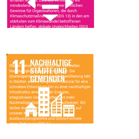
erhalten wie wir. Deshalb verwenden wir
mindestens 10 Prozent unserer jährlichen
Gewinne für Organisationen, die durch
Klimaschutzmaßnahmen (SDG 13) in den am
stärksten vom Klimawandel betroffenen
Ländern helfen, globale Ungleichheiten (SDG
10) zu verringern.
Städte stehen an der Spitze der weltweiten
Nachhaltigkeitsherausforderungen. Die
überwiegende Mehrheit der Weltbevölkerung lebt
in Städten, welche ein großes Potenzial für eine
schnellere Entwicklung hin zu einer nachhaltigen
Infrastruktur, erneuerbaren Energien,
integrativeren Gesellschaften und mehr
Nachhaltigkeitsdeterminanten aufweisen. Wir
leisten durch Seminare und Workshops auf
unseren Konferenzen, durch
Austauschprogramme und Online-Formate
einen Beitrag zur SDG 11.