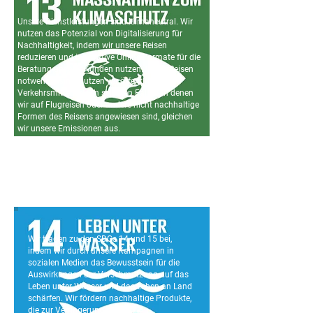
Unsere Dienstleistungen sind klimaneutral. Wir
nutzen das Potenzial von Digitalisierung für
Nachhaltigkeit, indem wir unsere Reisen
reduzieren und innovative Online-Formate für die
Beratung unserer Kunden nutzen. Wenn Reisen
notwendig sind, nutzen wir öffentliche
Verkehrsmittel. In den seltenen Fällen, in denen
wir auf Flugreisen oder andere nicht nachhaltige
Formen des Reisens angewiesen sind, gleichen
wir unsere Emissionen aus.
Wir tragen zu den SDGs 14 und 15 bei,
indem wir durch unsere Kampagnen in
sozialen Medien das Bewusstsein für die
Auswirkungen der Verschmutzung auf das
Leben unter Wasser und das Leben an Land
schärfen. Wir fördern nachhaltige Produkte,
die zur Verringerung der