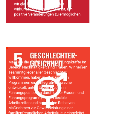
wir glauben, dass Bildung das
wirkungsvollste Instrument ist, um
positive Veränderungen zu ermöglichen.
Mehr als die Hälfte unserer Führungskräfte im
Bereich Nachhaltigkeit sind Frauen. Wir heißen
Teammitglieder aller Geschlechter
willkommen, haben in allen unseren
Programmen eine integrative Sprache
entwickelt, unterstützen Frauen in
Führungspositionen durch unser Frauen- und
Führungsprogramm, haben flexible
Arbeitszeiten und haben eine Reihe von
Maßnahmen zur Gewährleistung einer
familienfreundlichen Arbeitskultur eingeleitet.