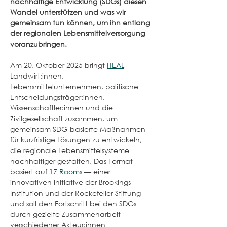
nachhaltige Entwicklung (SDGs) diesen 
Wandel unterstützen und was wir 
gemeinsam tun können, um ihn entlang 
der regionalen Lebensmittelversorgung 
voranzubringen.
Am 20. Oktober 2025 bringt 
HEAL
Landwirt:innen, 
Lebensmittelunternehmen, politische 
Entscheidungsträger:innen, 
Wissenschaftler:innen und die 
Zivilgesellschaft zusammen, um 
gemeinsam SDG-basierte Maßnahmen 
für kurzfristige Lösungen zu entwickeln, 
die regionale Lebensmittelsysteme 
nachhaltiger gestalten. Das Format 
basiert auf 
17 Rooms
 — einer 
innovativen Initiative der Brookings 
Institution und der Rockefeller Stiftung — 
und soll den Fortschritt bei den SDGs 
durch gezielte Zusammenarbeit 
verschiedener Akteur:innen 