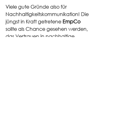
Viele gute Gründe also für 
Nachhaltigkeitskommunikation! Die 
jüngst in Kraft getretene 
EmpCo
sollte als Chance gesehen werden, 
das Vertrauen in nachhaltige 
Unternehmen abzusichern und so 
als Ressource zu erhalten. Um diese 
Chance zu nutzen, ist in vielen Fällen 
allerdings die Überprüfung der 
bisherigen Green Claims 
erforderlich. Hier müssen 
Kommunikation und Reporting eng 
zusammenarbeiten.
Das volle Potential nachhaltigen 
Handelns lässt sich über diesen 
regulatorischen Ansatz hinaus mit 
einer 
Kommunikationsstrategie